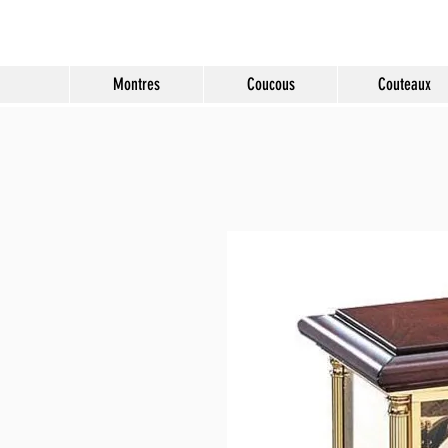
Molard Souvenirs
Montres
Coucous
Couteaux