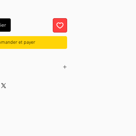
ier
mander et payer
Walnut