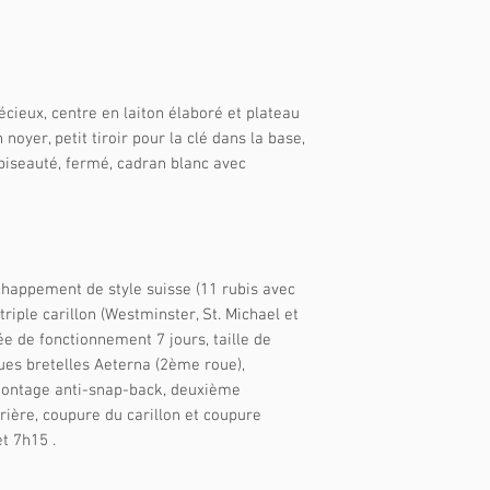
cieux, centre en laiton élaboré et plateau
noyer, petit tiroir pour la clé dans la base,
 biseauté, fermé, cadran blanc avec
happement de style suisse (11 rubis avec
triple carillon (Westminster, St. Michael et
ée de fonctionnement 7 jours, taille de
ues bretelles Aeterna (2ème roue),
emontage anti-snap-back, deuxième
rière, coupure du carillon et coupure
t 7h15 .