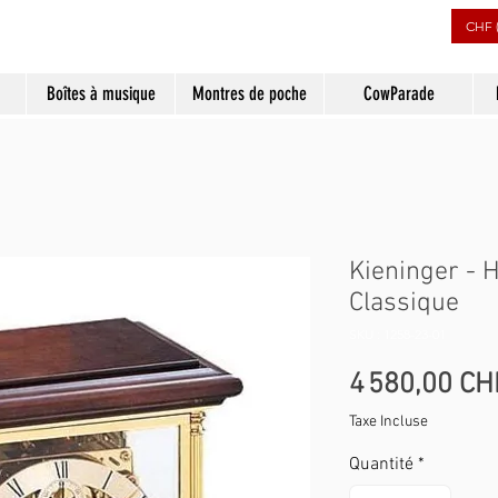
CHF 
Boîtes à musique
Montres de poche
CowParade
Kieninger - 
Classique
SKU : 1258-23-01
4 580,00 CH
Taxe Incluse
Quantité
*