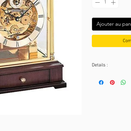
Ajouter au pan
Com
Details :
HEIGHT :
26.5 cm
WIDTH :
20 cm
DEPTH :
16 cm
Color: 23 Antique 
Movement: JE