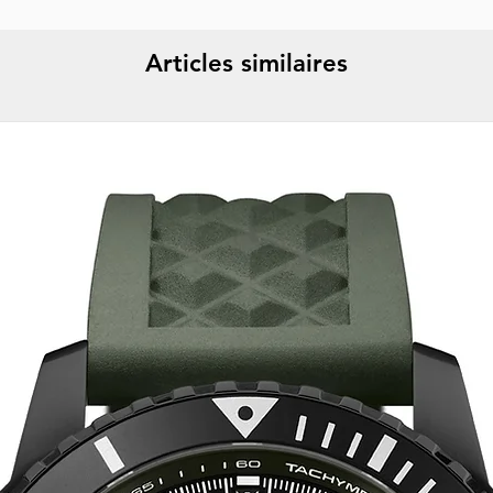
reamer, punch a
misuse or abuse are
corkscrew
Articles similaires