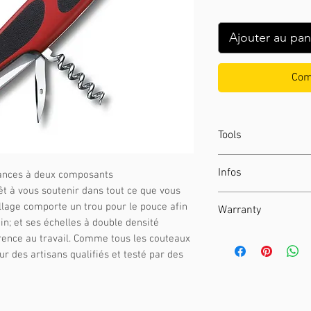
Ajouter au pan
Com
Tools
key ring
Infos
ances à deux composants
toothpick
êt à vous soutenir dans tout ce que vous
tweezers
HEIGHT :
19.5 mm
llage comporte un trou pour le pouce afin
Warranty
can opener
NET WEIGHT :
136 
in; et ses échelles à double densité
screwdriver 3 
Victorinox AG guara
rence au travail. Comme tous les couteaux
large blade
SCALE MATERIAL :
of first class stain
ur des artisans qualifiés et testé par des
bottle opener
SIZE :
130 mm
life time
against any
screwdriver 5 
LOCKABLE BLADE 
workmanship (save 
wire stripper
ONE HAND BLADE 
years). Damage cau