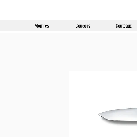
Molard Souvenirs
Montres
Coucous
Couteaux